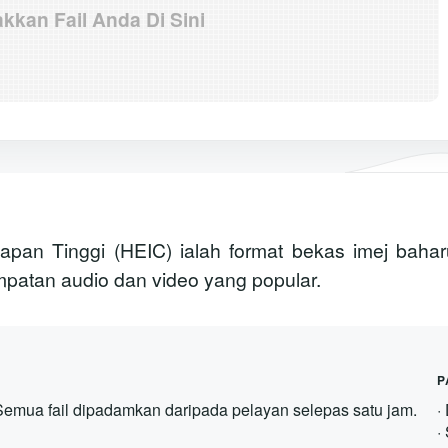
akkan Fail Anda Di Sini
kapan Tinggi (HEIC) ialah format bekas imej bah
atan audio dan video yang popular.
P
 Semua fail dipadamkan daripada pelayan selepas satu jam.
·
·