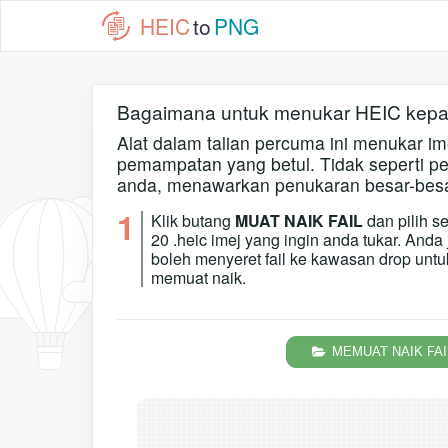
HEIC
to
PNG
Bagaimana untuk menukar HEIC kep
Alat dalam talian percuma ini menukar
pemampatan yang betul. Tidak seperti per
anda, menawarkan penukaran besar-besa
1
Klik butang
MUAT NAIK FAIL
dan pilih s
20 .heic imej yang ingin anda tukar. Anda
boleh menyeret fail ke kawasan drop unt
memuat naik.
MEMUAT NAIK FAI