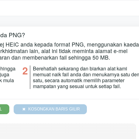
ada PNG?
 imej HEIC anda kepada format PNG, menggunakan kaed
khidmatan lain, alat ini tidak meminta alamat e-mel
ran dan membenarkan fail sehingga 50 MB.
2
ehingga
Berehatlah sekarang dan biarkan alat kami
 juga
memuat naik fail anda dan menukarnya satu de
uk mula
satu, secara automatik memilih parameter
mampatan yang sesuai untuk setiap fail.
L
KOSONGKAN BARIS GILIR