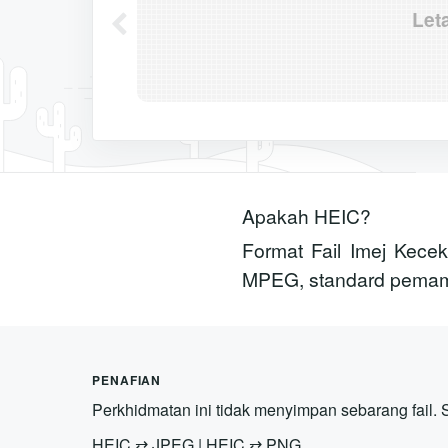
Let
Apakah HEIC?
Format Fail Imej Kece
MPEG, standard pemamp
PENAFIAN
Perkhidmatan ini tidak menyimpan sebarang fail.
HEIC
⇄
JPEG
|
HEIC
⇄
PNG