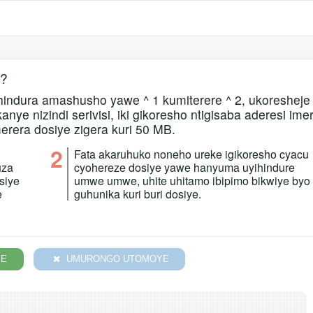
2?
hindura amashusho yawe ^ 1 kumiterere ^ 2, ukoresheje
e nizindi serivisi, iki gikoresho ntigisaba aderesi imer
merera dosiye zigera kuri 50 MB.
2
Fata akaruhuko noneho ureke igikoresho cyacu
uza
cyohereze dosiye yawe hanyuma uyihindure
siye
umwe umwe, uhite uhitamo ibipimo bikwiye byo
e
guhunika kuri buri dosiye.
YE
UMURONGO UTOMOYE