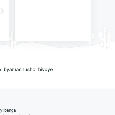
ho byamashusho bivuye
i y’ibanga