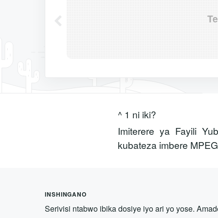
Te
^ 1 ni iki?
Imiterere ya Fayili 
kubateza imbere MPEG, 
INSHINGANO
Serivisi ntabwo ibika dosiye iyo ari yo yose. Ama