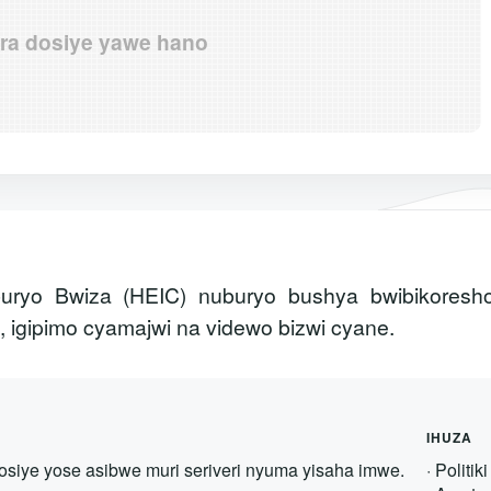
ra dosiye yawe hano
Yuburyo Bwiza (HEIC) nuburyo bushya bwibikores
igipimo cyamajwi na videwo bizwi cyane.
IHUZA
dosiye yose asibwe muri seriveri nyuma yisaha imwe.
·
Politik