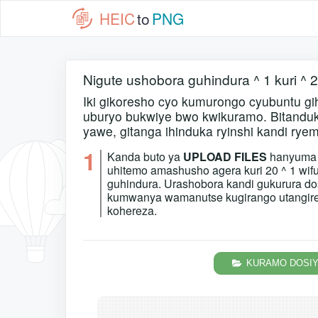
HEIC
to
PNG
Nigute ushobora guhindura ^ 1 kuri ^ 
Iki gikoresho cyo kumurongo cyubuntu gi
uburyo bukwiye bwo kwikuramo. Bitandukany
yawe, gitanga ihinduka ryinshi kandi rye
1
Kanda buto ya
UPLOAD FILES
hanyuma
uhitemo amashusho agera kuri 20 ^ 1 wif
guhindura. Urashobora kandi gukurura do
kumwanya wamanutse kugirango utangir
kohereza.
KURAMO DOSI