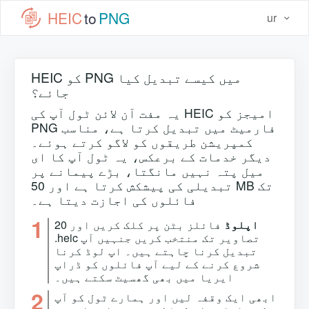
HEIC
to
PNG
ur
HEIC کو PNG میں کیسے تبدیل کیا
جائے؟
یہ مفت آن لائن ٹول آپ کی HEIC امیجز کو
PNG فارمیٹ میں تبدیل کرتا ہے، مناسب
کمپریشن طریقوں کو لاگو کرتے ہوئے۔
دیگر خدمات کے برعکس، یہ ٹول آپ کا ای
میل پتہ نہیں مانگتا، بڑے پیمانے پر
تبدیلی کی پیشکش کرتا ہے اور 50 MB تک
فائلوں کی اجازت دیتا ہے۔
1
اپلوڈ
فائلز بٹن پر کلک کریں اور 20
.heic تصاویر تک منتخب کریں جنہیں آپ
تبدیل کرنا چاہتے ہیں۔ اپ لوڈ کرنا
شروع کرنے کے لیے آپ فائلوں کو ڈراپ
ایریا میں بھی گھسیٹ سکتے ہیں۔
2
ابھی ایک وقفہ لیں اور ہمارے ٹول کو آپ