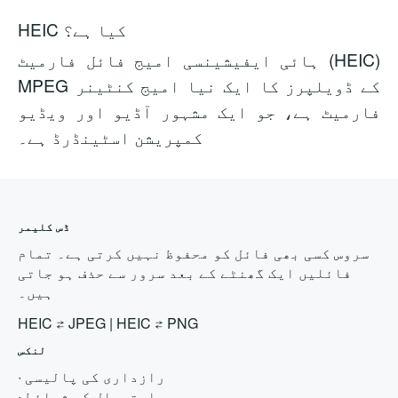
HEIC کیا ہے؟
ہائی ایفیشینسی امیج فائل فارمیٹ (HEIC)
MPEG کے ڈویلپرز کا ایک نیا امیج کنٹینر
فارمیٹ ہے، جو ایک مشہور آڈیو اور ویڈیو
کمپریشن اسٹینڈرڈ ہے۔
ڈس کلیمر
سروس کسی بھی فائل کو محفوظ نہیں کرتی ہے۔ تمام
فائلیں ایک گھنٹے کے بعد سرور سے حذف ہو جاتی
ہیں۔
HEIC
⇄
JPEG
|
HEIC
⇄
PNG
لنکس
رازداری کی پالیسی
·
استعمال کی شرائط
·